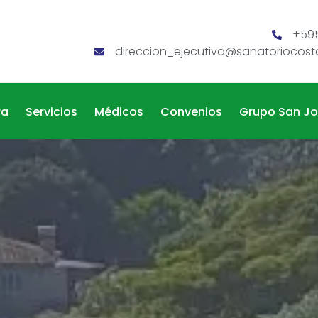
+595
direccion_ejecutiva@sanatoriocos
ra
Servicios
Médicos
Convenios
Grupo San J