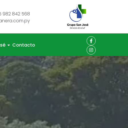
 982 842 568
tanera.com.py
osé
Contacto