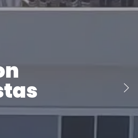
on
stas